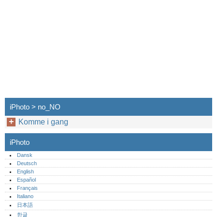
iPhoto > no_NO
Komme i gang
iPhoto
Dansk
Deutsch
English
Español
Français
Italiano
日本語
한글